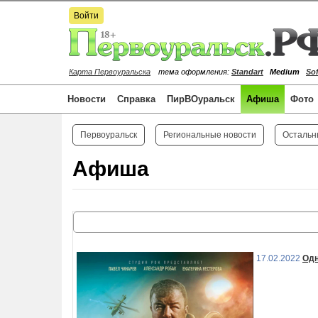
Войти
Карта Первоуральска
тема оформления:
Standart
Medium
Sof
Новости
Справка
ПирВОуральск
Афиша
Фото
Первоуральск
Региональные новости
Остальн
Афиша
17.02.2022
Одн