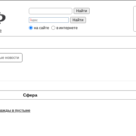
на сайте
в интернете
t
ые новости
Сфера
ажды в пустыне