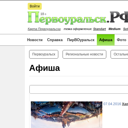
Войти
Карта Первоуральска
тема оформления:
Standart
Medium
Sof
Новости
Справка
ПирВОуральск
Афиша
Фото
Первоуральск
Региональные новости
Остальн
Афиша
07.04.2016
Ха