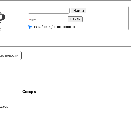
на сайте
в интернете
t
ые новости
Сфера
рдкор